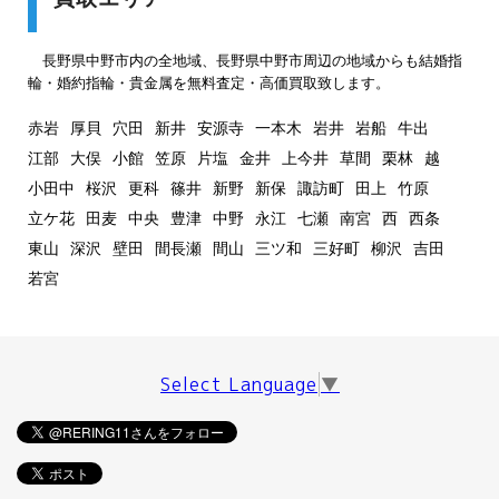
長野県中野市内の全地域、長野県中野市周辺の地域からも結婚指
輪・婚約指輪・貴金属を無料査定・高価買取致します。
赤岩
厚貝
穴田
新井
安源寺
一本木
岩井
岩船
牛出
江部
大俣
小館
笠原
片塩
金井
上今井
草間
栗林
越
小田中
桜沢
更科
篠井
新野
新保
諏訪町
田上
竹原
立ケ花
田麦
中央
豊津
中野
永江
七瀬
南宮
西
西条
東山
深沢
壁田
間長瀬
間山
三ツ和
三好町
柳沢
吉田
若宮
Select Language
▼