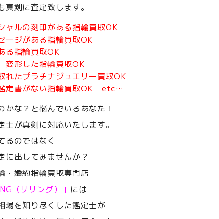
も真剣に査定致します。
シャルの刻印がある指輪買取OK
セージがある指輪買取OK
ある指輪買取OK
、変形した指輪買取OK
取れたプラチナジュエリー買取OK
鑑定書がない指輪買取OK etc…
のかな？と悩んでいるあなた！
定士が真剣に対応いたします。
てるのではなく
定に出してみませんか？
輪・婚約指輪買取専門店
RING（リリング）」
には
相場を知り尽くした鑑定士が