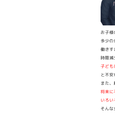
お子様
多少の
働きす
時間減
子ども
と不安
また、
将来に
いろい
そんな