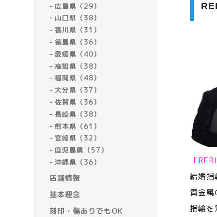
R
広島県（29）
山口県（38）
香川県（31）
徳島県（36）
愛媛県（40）
高知県（38）
福岡県（48）
大分県（37）
佐賀県（36）
長崎県（38）
熊本県（61）
宮崎県（32）
鹿児島県（57）
「RE
沖縄県（36）
結婚指
店舗情報
貴金属
基本理念
指輪を
刻印・傷ありでもOK