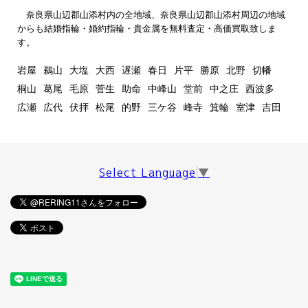
奈良県山辺郡山添村内の全地域、奈良県山辺郡山添村周辺の地域
からも結婚指輪・婚約指輪・貴金属を無料査定・高価買取致しま
す。
岩屋
鵜山
大塩
大西
遅瀬
春日
片平
勝原
北野
切幡
桐山
葛尾
毛原
菅生
助命
中峰山
堂前
中之庄
西波多
広瀬
広代
伏拝
松尾
的野
三ケ谷
峰寺
箕輪
室津
吉田
Select Language
▼