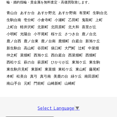
輪・婚約指輪・貴金属を無料査定・高価買取致します。
青山台
あすか台
あすか野北
あすか野南
有里町
生駒台北
生駒台南
壱分町
小倉寺町
小瀬町
乙田町
鬼取町
上町
上町台
軽井沢町
北新町
北田原町
北大和
喜里が丘
小明町
光陽台
小平尾町
桜ケ丘
さつき台
鹿ノ台北
鹿ノ台西
鹿ノ台東
鹿ノ台南
鹿畑町
白庭台
新旭ケ丘
新生駒台
高山町
谷田町
俵口町
大門町
辻町
中菜畑
仲之町
菜畑町
西旭ケ丘
西白庭台
西菜畑町
西畑町
西松ケ丘
萩の台
萩原町
ひかりが丘
東旭ケ丘
東生駒
東生駒月見町
東新町
東菜畑
東松ケ丘
東山町
藤尾町
本町
松美台
真弓
真弓南
美鹿の台
緑ケ丘
南田原町
南山手台
元町
門前町
山崎新町
山崎町
Select Language
▼