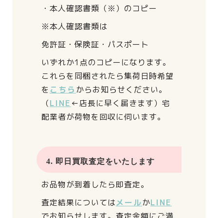
・本人確認書類（※）のコピー
※本人確認書類は
免許証・保険証・パスポート
いずれか1点のコピーになります。
これらを同梱されたら
集荷日時希望
を
こちら
からお知らせください。
（
LINE
←店長に早く届きます）
宅
配業者が荷物を回収に伺います。
4. 即日買取査定をいたします
お品物が到着したら即査定。
査定結果については
メール
か
LINE
でお知らせします。
査定金額にご満