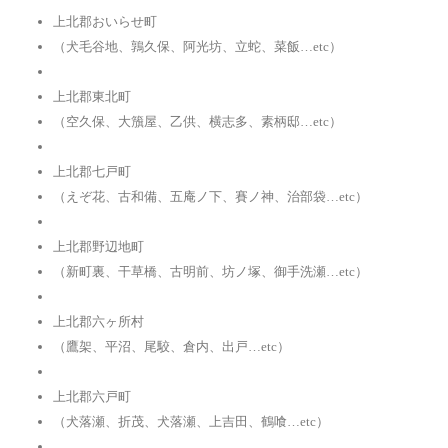
上北郡おいらせ町
（犬毛谷地、鶉久保、阿光坊、立蛇、菜飯…etc）
上北郡東北町
（空久保、大籏屋、乙供、横志多、素柄邸…etc）
上北郡七戸町
（えぞ花、古和備、五庵ノ下、賽ノ神、治部袋…etc）
上北郡野辺地町
（新町裏、干草橋、古明前、坊ノ塚、御手洗瀬…etc）
上北郡六ヶ所村
（鷹架、平沼、尾駮、倉内、出戸…etc）
上北郡六戸町
（犬落瀬、折茂、犬落瀬、上吉田、鶴喰…etc）