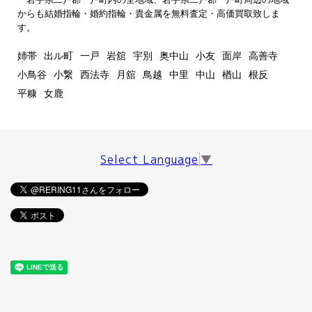
からも結婚指輪・婚約指輪・貴金属を無料査定・高価買取致しま
す。
姉帯
出ル町
一戸
岩舘
宇別
奥中山
小友
面岸
高善寺
小鳥谷
小繋
西法寺
月舘
鳥越
中里
中山
楢山
根反
平糠
女鹿
Select Language
▼