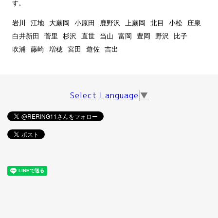
す。
岩川
江地
大蕨岡
小原田
鹿野沢
上蕨岡
北目
小松
庄泉
白井新田
菅里
杉沢
直世
当山
富岡
豊岡
野沢
比子
吹浦
藤崎
増穂
宮田
遊佐
吉出
Select Language
▼