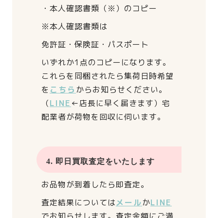
・本人確認書類（※）のコピー
※本人確認書類は
免許証・保険証・パスポート
いずれか1点のコピーになります。
これらを同梱されたら
集荷日時希望
を
こちら
からお知らせください。
（
LINE
←店長に早く届きます）
宅
配業者が荷物を回収に伺います。
4. 即日買取査定をいたします
お品物が到着したら即査定。
査定結果については
メール
か
LINE
でお知らせします。
査定金額にご満