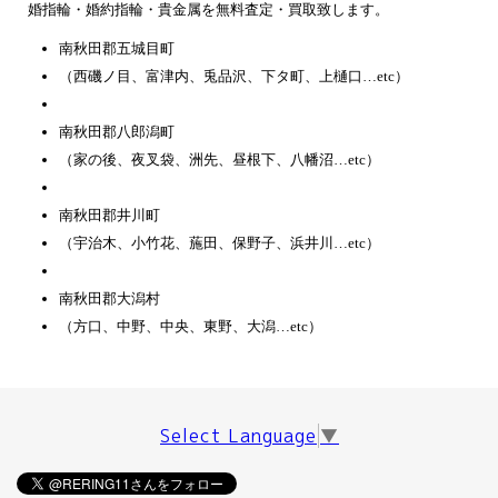
婚指輪・婚約指輪・貴金属を無料査定・買取致します。
南秋田郡五城目町
（西磯ノ目、富津内、兎品沢、下タ町、上樋口…etc）
南秋田郡八郎潟町
（家の後、夜叉袋、洲先、昼根下、八幡沼…etc）
南秋田郡井川町
（宇治木、小竹花、葹田、保野子、浜井川…etc）
南秋田郡大潟村
（方口、中野、中央、東野、大潟…etc）
Select Language
▼