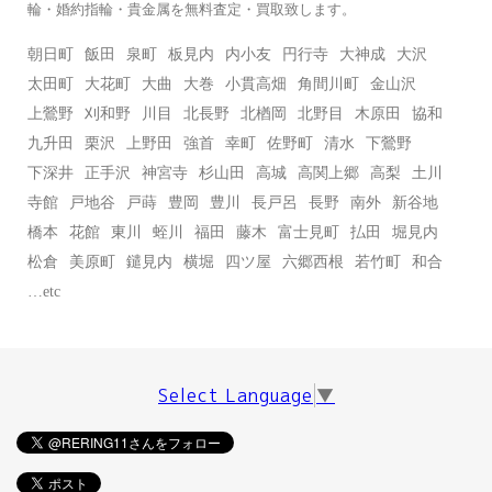
輪・婚約指輪・貴金属を無料査定・買取致します。
朝日町
飯田
泉町
板見内
内小友
円行寺
大神成
大沢
太田町
大花町
大曲
大巻
小貫高畑
角間川町
金山沢
上鶯野
刈和野
川目
北長野
北楢岡
北野目
木原田
協和
九升田
栗沢
上野田
強首
幸町
佐野町
清水
下鶯野
下深井
正手沢
神宮寺
杉山田
高城
高関上郷
高梨
土川
寺館
戸地谷
戸蒔
豊岡
豊川
長戸呂
長野
南外
新谷地
橋本
花館
東川
蛭川
福田
藤木
富士見町
払田
堀見内
松倉
美原町
鑓見内
横堀
四ツ屋
六郷西根
若竹町
和合
…etc
Select Language
▼