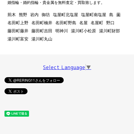
婚指輪・婚約指輪・貴金属を無料査定・買取致します。
荊木
熊野
岩内
御坊
塩屋町北塩屋
塩屋町南塩屋
島
薗
名田町上野
名田町楠井
名田町野島
名屋
名屋町
野口
藤田町藤井
藤田町吉田
明神川
湯川町小松原
湯川町財部
湯川町富安
湯川町丸山
Select Language
▼