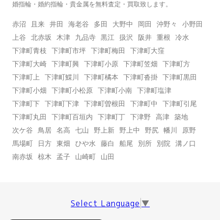
婚指輪・婚約指輪・貴金属を無料査定・買取致します。
赤沼
且来
井田
海老谷
多田
大野中
岡田
沖野々
小野田
上谷
北赤坂
木津
九品寺
黒江
扱沢
阪井
重根
冷水
下津町青枝
下津町市坪
下津町梅田
下津町大窪
下津町大崎
下津町興
下津町小原
下津町笠畑
下津町方
下津町上
下津町鰈川
下津町橘本
下津町沓掛
下津町黒田
下津町小畑
下津町小松原
下津町小南
下津町塩津
下津町下
下津町下津
下津町曽根田
下津町中
下津町引尾
下津町丸田
下津町百垣内
下津町丁
下津野
高津
築地
次ケ谷
鳥居
名高
七山
野上新
野上中
野尻
幡川
原野
馬場町
日方
東畑
ひや水
藤白
船尾
別所
別院
溝ノ口
南赤坂
椋木
孟子
山崎町
山田
Select Language
▼