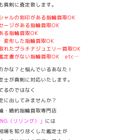
も真剣に査定致します。
シャルの刻印がある指輪買取OK
セージがある指輪買取OK
ある指輪買取OK
、変形した指輪買取OK
取れたプラチナジュエリー買取OK
鑑定書がない指輪買取OK etc…
のかな？と悩んでいるあなた！
定士が真剣に対応いたします。
てるのではなく
定に出してみませんか？
輪・婚約指輪買取専門店
RING（リリング）」
には
相場を知り尽くした鑑定士が