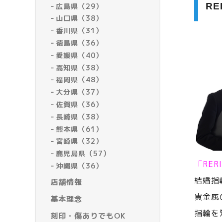
R
広島県（29）
山口県（38）
香川県（31）
徳島県（36）
愛媛県（40）
高知県（38）
福岡県（48）
大分県（37）
佐賀県（36）
長崎県（38）
熊本県（61）
宮崎県（32）
鹿児島県（57）
「RE
沖縄県（36）
結婚指
店舗情報
貴金属
基本理念
指輪を
刻印・傷ありでもOK