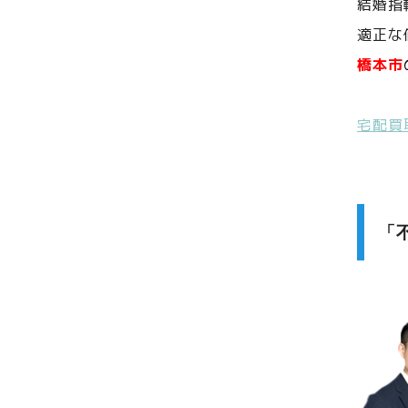
結婚指
適正な
橋本市
宅配買
「