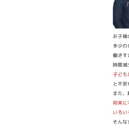
お子様
多少の
働きす
時間減
子ども
と不安
また、
将来に
いろい
そんな