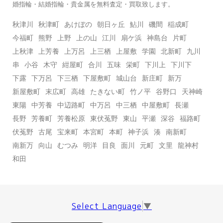
婚指輪・結婚指輪・貴金属を無料査定・買取致します。
秋津川
秋津町
あけぼの
朝日ヶ丘
鮎川
磯間
稲成町
今福町
熊野
上野
上の山
江川
扇ケ浜
神島台
片町
上秋津
上芳養
上万呂
上三栖
上屋敷
学園
北新町
九川
串
小谷
木守
紺屋町
合川
五味
栄町
下川上
下川下
下露
下万呂
下三栖
下屋敷町
城山台
新庄町
新万
新屋敷町
末広町
高雄
たきない町
竹ノ平
谷野口
天神崎
東陽
中芳養
中辺路町
中万呂
中三栖
中屋敷町
長瀬
長野
芳養町
芳養松原
東伏菟野
東山
平瀬
深谷
福路町
伏菟野
古尾
宝来町
本宮町
本町
神子浜
湊
南新町
南新万
向山
むつみ
明洋
目良
面川
元町
文里
龍神村
和田
Select Language
▼