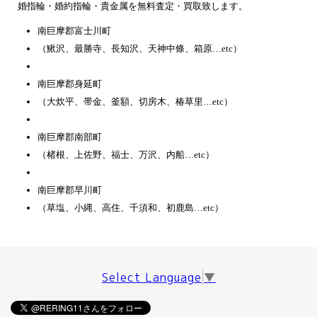
婚指輪・婚約指輪・貴金属を無料査定・買取致します。
南巨摩郡富士川町
（鰍沢、最勝寺、長知沢、天神中條、箱原…etc）
南巨摩郡身延町
（大炊平、帯金、釜額、切房木、椿草里…etc）
南巨摩郡南部町
（楮根、上佐野、福士、万沢、内船…etc）
南巨摩郡早川町
（草塩、小縄、高住、千須和、初鹿島…etc）
Select Language
▼