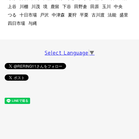
上谷
川棚
川茂
境
鹿留
下谷
田野倉
田原
玉川
中央
つる
十日市場
戸沢
中津森
夏狩
平栗
古川渡
法能
盛里
四日市場
与縄
Select Language
▼