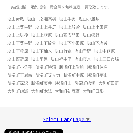
結婚指輪・婚約指輪・貴金属を無料査定・買取致します。
塩山赤尾
塩山一之瀬高橋
塩山牛奥
塩山小屋敷
塩山上粟生野
塩山上井尻
塩山上於曽
塩山上小田原
塩山上塩後
塩山上萩原
塩山西広門田
塩山熊野
塩山下粟生野
塩山下於曽
塩山下小田原
塩山下塩後
塩山下萩原
塩山下柚木
塩山竹森
塩山千野
塩山中萩原
塩山西野原
塩山平沢
塩山福生里
塩山藤木
塩山三日市場
勝沼町小佐手
勝沼町勝沼
勝沼町上岩崎
勝沼町休息
勝沼町下岩崎
勝沼町等々力
勝沼町中原
勝沼町菱山
勝沼町深沢
勝沼町藤井
勝沼町山
勝沼町綿塚
大和町田野
大和町鶴瀬
大和町木賊
大和町初鹿野
大和町日影
Select Language
▼