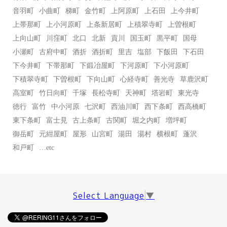
音羽町
小曲町
梯町
金竹町
上阿原町
上石田
上今井町
上帯那町
上小河原町
上条新居町
上積翠寺町
上曽根町
上向山町
川窪町
北口
北新
貢川
国玉町
黒平町
国母
小瀬町
古府中町
酒折
酒折町
里吉
塩部
下飯田
下石田
下今井町
下帯那町
下鍛冶屋町
下河原町
下小河原町
下積翠寺町
下曽根町
下向山町
心経寺町
善光寺
草鹿沢町
高室町
竹日向町
千塚
長松寺町
天神町
塔岩町
東光寺
徳行
富竹
中小河原
七沢町
西油川町
西下条町
西高橋町
東下条町
富士見
古上条町
古関町
堀之内町
増坪町
御岳町
元紺屋町
屋形
山宮町
湯田
湯村
横根町
蓬沢
和戸町
…etc
Select Language
▼