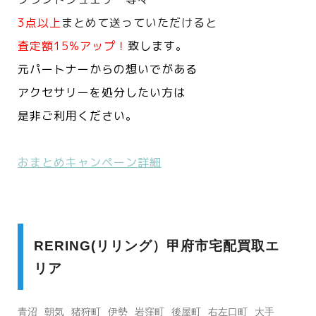
3点以上
まとめて送っていただけると
査定額15%アップ！
致します。
元パートナーからの想いでがある
アクセサリーを処分したい方は
是非ご利用ください。
おまとめキャンペーン詳細
RERING(リリング）甲府市宅配買取エ
リア
青沼
朝気
猪狩町
伊勢
岩窪町
後屋町
右左口町
大手