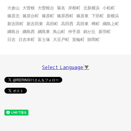
大倉山
大曽根
大曽根台
菊名
岸根町
北新横浜
小机町
篠原北
篠原台町
篠原町
篠原西町
篠原東
下田町
新横浜
新吉田町
新吉田東
高田町
高田西
高田東
樽町
綱島上町
綱島台
綱島西
綱島東
鳥山町
仲手原
錦が丘
新羽町
日吉
日吉本町
富士塚
大豆戸町
箕輪町
師岡町
Select Language
▼