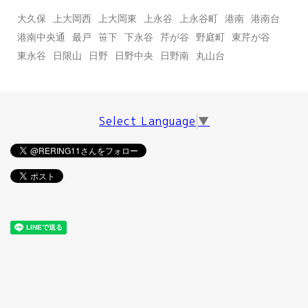
大久保
上大岡西
上大岡東
上永谷
上永谷町
港南
港南台
港南中央通
最戸
笹下
下永谷
芹が谷
野庭町
東芹が谷
東永谷
日限山
日野
日野中央
日野南
丸山台
Select Language
▼