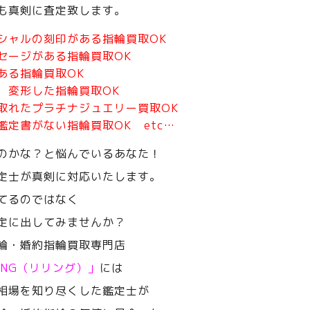
も真剣に査定致します。
シャルの刻印がある指輪買取OK
セージがある指輪買取OK
ある指輪買取OK
、変形した指輪買取OK
取れたプラチナジュエリー買取OK
鑑定書がない指輪買取OK etc…
のかな？と悩んでいるあなた！
定士が真剣に対応いたします。
てるのではなく
定に出してみませんか？
輪・婚約指輪買取専門店
RING（リリング）」
には
相場を知り尽くした鑑定士が