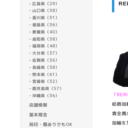
R
広島県（29）
山口県（38）
香川県（31）
徳島県（36）
愛媛県（40）
高知県（38）
福岡県（48）
大分県（37）
佐賀県（36）
長崎県（38）
熊本県（61）
宮崎県（32）
鹿児島県（57）
「RE
沖縄県（36）
結婚指
店舗情報
貴金属
基本理念
指輪を
刻印・傷ありでもOK