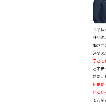
お子様
多少の
働きす
時間減
子ども
と不安
また、
将来に
いろい
そんな