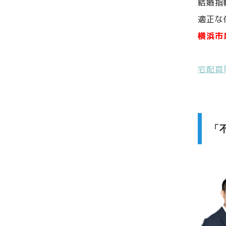
結婚指
適正な
横浜市
宅配買
「