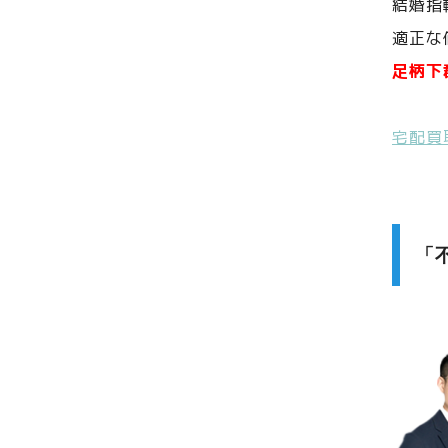
結婚指
適正な
足柄下
宅配買
「