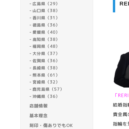
R
広島県（29）
山口県（38）
香川県（31）
徳島県（36）
愛媛県（40）
高知県（38）
福岡県（48）
大分県（37）
佐賀県（36）
長崎県（38）
熊本県（61）
宮崎県（32）
鹿児島県（57）
「RE
沖縄県（36）
結婚指
店舗情報
貴金属
基本理念
指輪を
刻印・傷ありでもOK