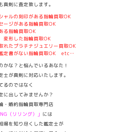
も真剣に査定致します。
シャルの刻印がある指輪買取OK
セージがある指輪買取OK
ある指輪買取OK
、変形した指輪買取OK
取れたプラチナジュエリー買取OK
鑑定書がない指輪買取OK etc…
のかな？と悩んでいるあなた！
定士が真剣に対応いたします。
てるのではなく
定に出してみませんか？
輪・婚約指輪買取専門店
RING（リリング）」
には
相場を知り尽くした鑑定士が