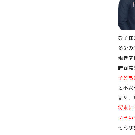
お子様
多少の
働きす
時間減
子ども
と不安
また、
将来に
いろい
そんな