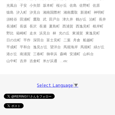
光風台
子安
小矢部
坂本町
桜が丘
佐島
佐野町
佐原
猿島
汐入町
汐見台
湘南国際村
湘南鷹取
新港町
神明町
須軽谷
田浦町
鷹取
武
田戸台
津久井
鶴が丘
泊町
長井
長浦町
長坂
長沢
長瀬
夏島町
西浦賀
西逸見町
根岸町
野比
箱崎町
走水
浜見台
林
光の丘
東浦賀
東逸見町
日の出町
平作
深田台
富士見町
二葉
舟倉
船越町
平成町
平和台
逸見が丘
望洋台
馬堀海岸
馬堀町
緑が丘
港が丘
南浦賀
三春町
御幸浜
森崎
安浦町
山科台
山中町
吉井
吉倉町
米が浜通
…etc
Select Language
▼