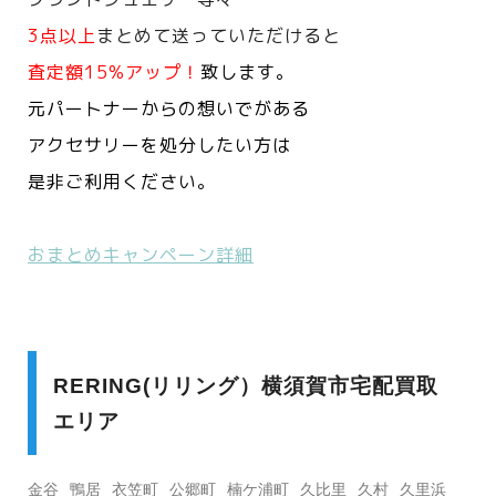
3点以上
まとめて送っていただけると
査定額15%アップ！
致します。
元パートナーからの想いでがある
アクセサリーを処分したい方は
是非ご利用ください。
おまとめキャンペーン詳細
RERING(リリング）横須賀市宅配買取
エリア
金谷
鴨居
衣笠町
公郷町
楠ケ浦町
久比里
久村
久里浜