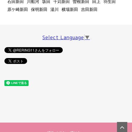
石田新田
川船河
坂田
千苅新田
曽根新田
田上
羽生田
原ケ崎新田
保明新田
湯川
横場新田
吉田新田
Select Language
▼