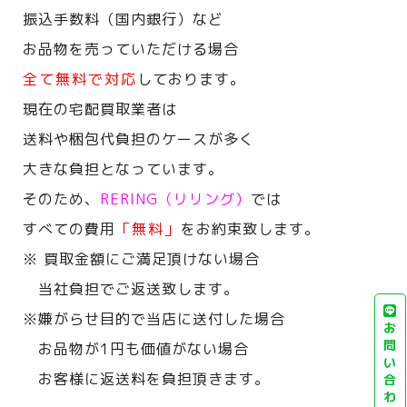
振込手数料（国内銀行）など
お品物を売っていただける場合
全て無料で対応
しております。
現在の宅配買取業者は
送料や梱包代負担のケースが多く
大きな負担となっています。
そのため、
RERING（リリング）
では
すべての費用
「無料」
をお約束致します。
※ 買取金額にご満足頂けない場合
当社負担でご返送致します。
※嫌がらせ目的で当店に送付した場合
お
問
お品物が1円も価値がない場合
い
お客様に返送料を負担頂きます。
合
わ