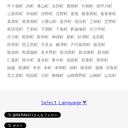
牛ケ嶺町
内町
漆山町
太田町
鹿熊町
片桐町
加坪川町
上新田町
学校町
河野町
北野町
葛巻
葛巻西町
葛巻東町
葛巻町
葛巻南町
小栗山町
坂井町
指出町
三林町
芝野町
島切窪町
下新町
下関町
下鳥町
釈迦塚町
庄川平町
庄川町
昭和町
新幸町
神保町
新町
杉澤町
反田町
田井町
田之尻町
月見台
椿澤町
戸代新田町
栃窪町
栃栄町
鳥屋脇町
名木野町
新潟西町
新潟東町
新潟町
仁嘉町
西今町
速水町
東今町
福島町
双葉町
傍所町
細越
堀溝町
本所
本町
本明町
緑町
南本町
嶺崎
耳取町
宮之原町
明晶町
元町
柳橋町
山崎興野町
山崎町
山吉町
Select Language
▼