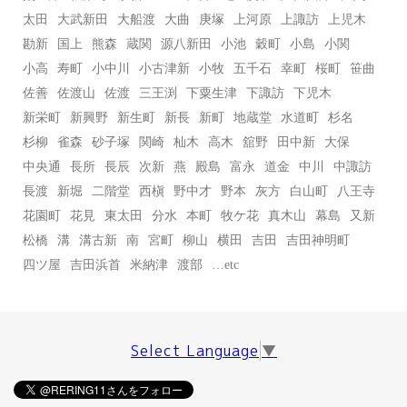
太田
大武新田
大船渡
大曲
庚塚
上河原
上諏訪
上児木
勘新
国上
熊森
蔵関
源八新田
小池
穀町
小島
小関
小高
寿町
小中川
小古津新
小牧
五千石
幸町
桜町
笹曲
佐善
佐渡山
佐渡
三王渕
下粟生津
下諏訪
下児木
新栄町
新興野
新生町
新長
新町
地蔵堂
水道町
杉名
杉柳
雀森
砂子塚
関崎
杣木
高木
舘野
田中新
大保
中央通
長所
長辰
次新
燕
殿島
富永
道金
中川
中諏訪
長渡
新堀
二階堂
西槇
野中才
野本
灰方
白山町
八王寺
花園町
花見
東太田
分水
本町
牧ケ花
真木山
幕島
又新
松橋
溝
溝古新
南
宮町
柳山
横田
吉田
吉田神明町
四ツ屋
吉田浜首
米納津
渡部
…etc
Select Language
▼