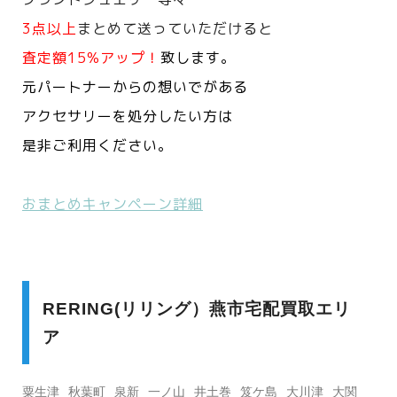
3点以上
まとめて送っていただけると
査定額15%アップ！
致します。
元パートナーからの想いでがある
アクセサリーを処分したい方は
是非ご利用ください。
おまとめキャンペーン詳細
RERING(リリング）燕市宅配買取エリ
ア
粟生津
秋葉町
泉新
一ノ山
井土巻
笈ケ島
大川津
大関