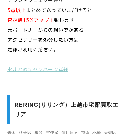
ブランドジュエリー等々
3点以上
まとめて送っていただけると
査定額15%アップ！
致します。
元パートナーからの想いでがある
アクセサリーを処分したい方は
是非ご利用ください。
おまとめキャンペーン詳細
RERING(リリング）上越市宅配買取エ
リア
青木
板倉区
後谷
宇津尾
浦川原区
夷浜
小池
大潟区