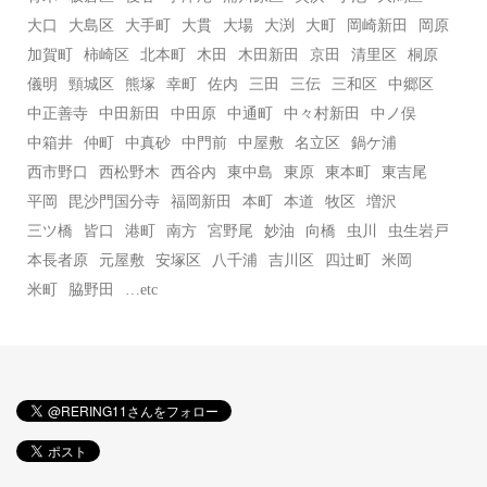
大口
大島区
大手町
大貫
大場
大渕
大町
岡崎新田
岡原
加賀町
柿崎区
北本町
木田
木田新田
京田
清里区
桐原
儀明
頸城区
熊塚
幸町
佐内
三田
三伝
三和区
中郷区
中正善寺
中田新田
中田原
中通町
中々村新田
中ノ俣
中箱井
仲町
中真砂
中門前
中屋敷
名立区
鍋ケ浦
西市野口
西松野木
西谷内
東中島
東原
東本町
東吉尾
平岡
毘沙門国分寺
福岡新田
本町
本道
牧区
増沢
三ツ橋
皆口
港町
南方
宮野尾
妙油
向橋
虫川
虫生岩戸
本長者原
元屋敷
安塚区
八千浦
吉川区
四辻町
米岡
米町
脇野田
…etc