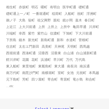
相生町
赤坂町
明石
曙町
有明台
医学町通
礎町通
礎町通上一ノ町
一番堀通町
稲荷町
入船町
祝町
浮洲町
鵜ノ子
大島
翁町
祖父興野
親松
鏡が岡
嘉木
春日町
上近江
上大川前通
上所
上所上
上所中
亀田早通
川岸町
川端町
幸西
紫竹
紫竹山
信濃町
下旭町
下大川前通
下所島
鐘木
新光町
新島町通
新和
水道町
菅根町
住吉町
太右エ門新田
高美町
天神尾
天明町
西馬越
西堀前通
西湊町通
沼垂西
沼垂東
白山浦
白山浦新町通
艀川岸町
花園
花町
浜浦町
早川町
万代
万代島
東入船町
東受地町
東厩島町
東大通
南長潟
南浜通
南万代町
南毘沙門町
南横堀町
室町
女池
元祝町
本馬越
元下島町
芳町
四ツ屋町
寄合町
寄居町
竜が島
和合町
…etc