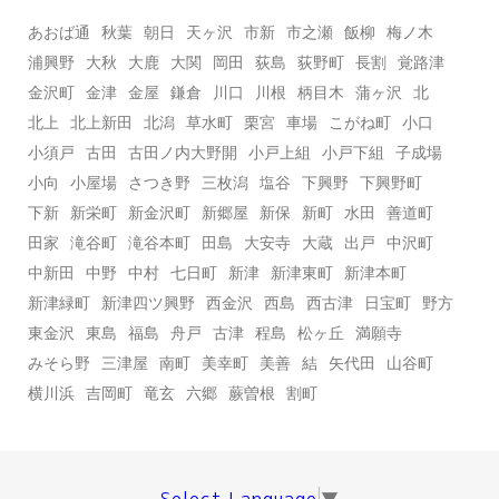
あおば通
秋葉
朝日
天ヶ沢
市新
市之瀬
飯柳
梅ノ木
浦興野
大秋
大鹿
大関
岡田
荻島
荻野町
長割
覚路津
金沢町
金津
金屋
鎌倉
川口
川根
柄目木
蒲ヶ沢
北
北上
北上新田
北潟
草水町
栗宮
車場
こがね町
小口
小須戸
古田
古田ノ内大野開
小戸上組
小戸下組
子成場
小向
小屋場
さつき野
三枚潟
塩谷
下興野
下興野町
下新
新栄町
新金沢町
新郷屋
新保
新町
水田
善道町
田家
滝谷町
滝谷本町
田島
大安寺
大蔵
出戸
中沢町
中新田
中野
中村
七日町
新津
新津東町
新津本町
新津緑町
新津四ツ興野
西金沢
西島
西古津
日宝町
野方
東金沢
東島
福島
舟戸
古津
程島
松ヶ丘
満願寺
みそら野
三津屋
南町
美幸町
美善
結
矢代田
山谷町
横川浜
吉岡町
竜玄
六郷
蕨曽根
割町