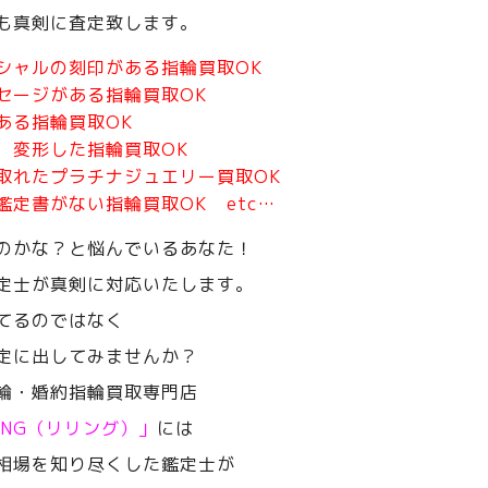
も真剣に査定致します。
シャルの刻印がある指輪買取OK
セージがある指輪買取OK
ある指輪買取OK
、変形した指輪買取OK
取れたプラチナジュエリー買取OK
鑑定書がない指輪買取OK etc…
のかな？と悩んでいるあなた！
定士が真剣に対応いたします。
てるのではなく
定に出してみませんか？
輪・婚約指輪買取専門店
RING（リリング）」
には
相場を知り尽くした鑑定士が