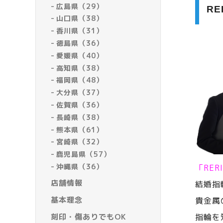
広島県（29）
R
山口県（38）
香川県（31）
徳島県（36）
愛媛県（40）
高知県（38）
福岡県（48）
大分県（37）
佐賀県（36）
長崎県（38）
熊本県（61）
宮崎県（32）
鹿児島県（57）
沖縄県（36）
「RE
店舗情報
結婚指
基本理念
貴金属
刻印・傷ありでもOK
指輪を