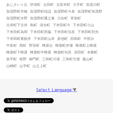
あじさいヶ丘
伊深町
太田町
太田本町
大手町
加茂川町
加茂野町市橋
加茂野町稲辺
加茂野町今泉
加茂野町加茂野
加茂野町木野
加茂野町鷹之巣
川合町
草笛町
古井町下古井
島町
清水町
下米田町今
下米田町小山
下米田町為岡
下米田町西脇
下米田町信友
下米田町則光
下米田町東栃井
下米田町山本
新池町
田島町
中部台
中富町
西町
野笹町
蜂屋台
蜂屋町伊瀬
蜂屋町上蜂屋
蜂屋町下蜂屋
蜂屋町中蜂屋
蜂屋町矢田
深田町
本郷町
前平町
牧野
御門町
三和町川浦
三和町廿屋
森山町
山崎町
山手町
山之上町
Select Language
▼