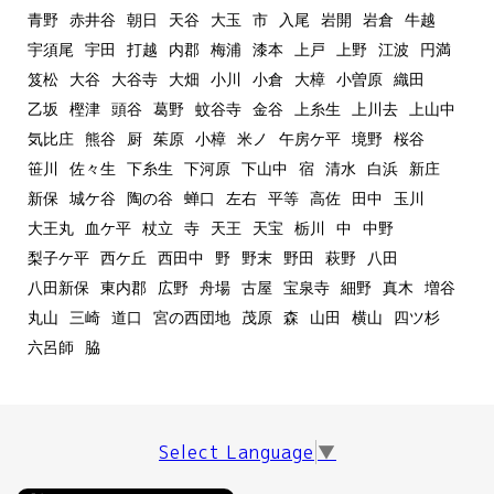
青野
赤井谷
朝日
天谷
大玉
市
入尾
岩開
岩倉
牛越
宇須尾
宇田
打越
内郡
梅浦
漆本
上戸
上野
江波
円満
笈松
大谷
大谷寺
大畑
小川
小倉
大樟
小曽原
織田
乙坂
樫津
頭谷
葛野
蚊谷寺
金谷
上糸生
上川去
上山中
気比庄
熊谷
厨
茱原
小樟
米ノ
午房ケ平
境野
桜谷
笹川
佐々生
下糸生
下河原
下山中
宿
清水
白浜
新庄
新保
城ケ谷
陶の谷
蝉口
左右
平等
高佐
田中
玉川
大王丸
血ケ平
杖立
寺
天王
天宝
栃川
中
中野
梨子ケ平
西ケ丘
西田中
野
野末
野田
萩野
八田
八田新保
東内郡
広野
舟場
古屋
宝泉寺
細野
真木
増谷
丸山
三崎
道口
宮の西団地
茂原
森
山田
横山
四ツ杉
六呂師
脇
Select Language
▼