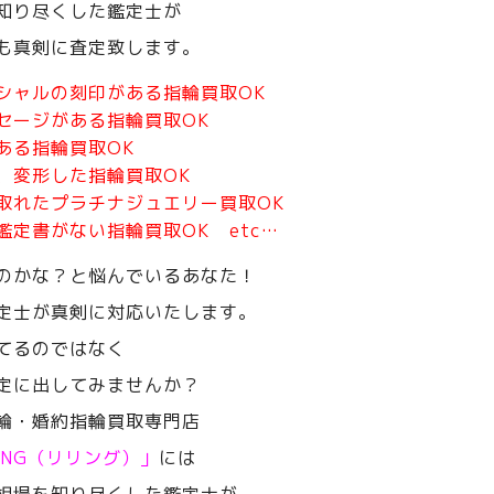
知り尽くした鑑定士が
も真剣に査定致します。
シャルの刻印がある指輪買取OK
セージがある指輪買取OK
ある指輪買取OK
、変形した指輪買取OK
取れたプラチナジュエリー買取OK
鑑定書がない指輪買取OK etc…
のかな？と悩んでいるあなた！
定士が真剣に対応いたします。
てるのではなく
定に出してみませんか？
輪・婚約指輪買取専門店
RING（リリング）」
には