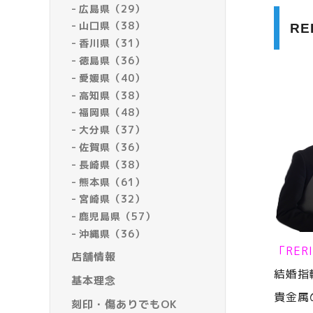
広島県（29）
山口県（38）
R
香川県（31）
徳島県（36）
愛媛県（40）
高知県（38）
福岡県（48）
大分県（37）
佐賀県（36）
長崎県（38）
熊本県（61）
宮崎県（32）
鹿児島県（57）
沖縄県（36）
「RE
店舗情報
結婚指
基本理念
貴金属
刻印・傷ありでもOK