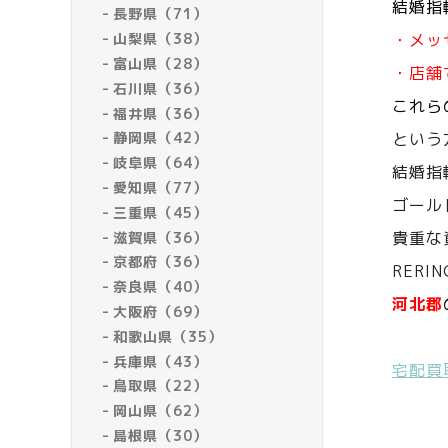
結婚指
長野県（71）
山梨県（38）
・メッ
富山県（28）
・店舗
石川県（36）
これら
福井県（36）
静岡県（42）
という
岐阜県（64）
結婚指
愛知県（77）
ゴール
三重県（45）
貴重な
滋賀県（36）
京都府（36）
RERI
奈良県（40）
河北郡
大阪府（69）
和歌山県（35）
兵庫県（43）
宅配買
鳥取県（22）
岡山県（62）
島根県（30）