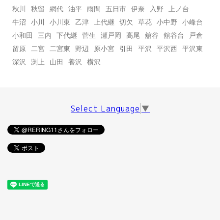
秋川
秋留
網代
油平
雨間
五日市
伊奈
入野
上ノ台
牛沼
小川
小川東
乙津
上代継
切欠
草花
小中野
小峰台
小和田
三内
下代継
菅生
瀬戸岡
高尾
舘谷
舘谷台
戸倉
留原
二宮
二宮東
野辺
原小宮
引田
平沢
平沢西
平沢東
深沢
渕上
山田
養沢
横沢
Select Language
▼