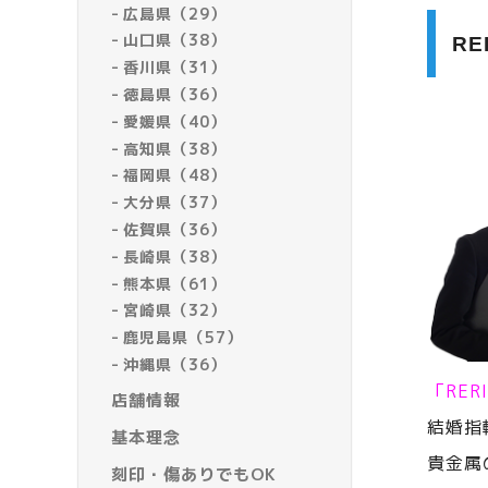
広島県（29）
山口県（38）
R
香川県（31）
徳島県（36）
愛媛県（40）
高知県（38）
福岡県（48）
大分県（37）
佐賀県（36）
長崎県（38）
熊本県（61）
宮崎県（32）
鹿児島県（57）
沖縄県（36）
「RE
店舗情報
結婚指
基本理念
貴金属
刻印・傷ありでもOK