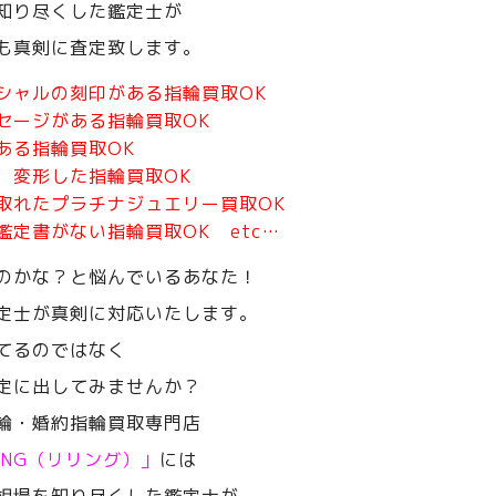
知り尽くした鑑定士が
も真剣に査定致します。
シャルの刻印がある指輪買取OK
セージがある指輪買取OK
ある指輪買取OK
、変形した指輪買取OK
取れたプラチナジュエリー買取OK
鑑定書がない指輪買取OK etc…
のかな？と悩んでいるあなた！
定士が真剣に対応いたします。
てるのではなく
定に出してみませんか？
輪・婚約指輪買取専門店
RING（リリング）」
には