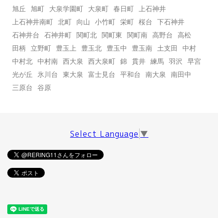
旭丘
旭町
大泉学園町
大泉町
春日町
上石神井
上石神井南町
北町
向山
小竹町
栄町
桜台
下石神井
石神井台
石神井町
関町北
関町東
関町南
高野台
高松
田柄
立野町
豊玉上
豊玉北
豊玉中
豊玉南
土支田
中村
中村北
中村南
西大泉
西大泉町
錦
貫井
練馬
羽沢
早宮
光が丘
氷川台
東大泉
富士見台
平和台
南大泉
南田中
三原台
谷原
Select Language
▼