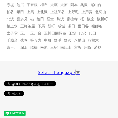
赤堤
池尻
宇奈根
梅丘
大蔵
大原
岡本
奥沢
尾山台
粕谷
鎌田
上馬
上北沢
上祖師谷
上野毛
上用賀
北烏山
北沢
喜多見
砧
給田
経堂
駒沢
豪徳寺
桜
桜丘
桜新町
桜上水
三軒茶屋
下馬
新町
成城
瀬田
世田谷
祖師谷
太子堂
玉川
玉川台
玉川田園調布
玉堤
代沢
代田
千歳台
弦巻
等々力
中町
野毛
野沢
八幡山
羽根木
東玉川
深沢
船橋
松原
三宿
南烏山
宮坂
用賀
若林
Select Language
▼