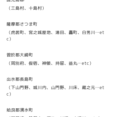
（三島村、十島村）
薩摩郡さつま町
（虎居町、宮之城屋地、湯田、轟町、白男川…et
c）
曽於郡大崎町
（岡別府、假宿、神領、持留、益丸…etc）
出水郡長島町
（下山門野、城川内、山門野、川床、蔵之元…et
c）
姶良郡湧水町