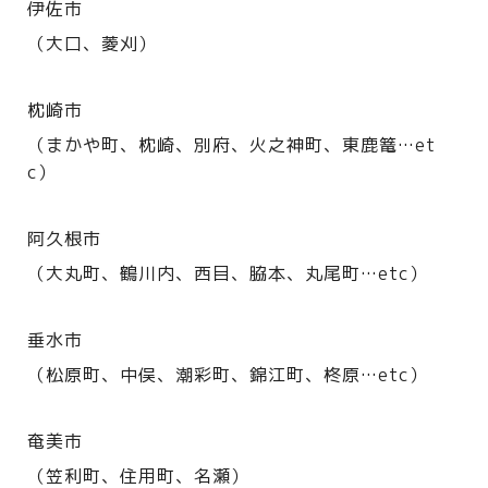
伊佐市
（大口、菱刈）
枕崎市
（まかや町、枕崎、別府、火之神町、東鹿篭…et
c）
阿久根市
（大丸町、鶴川内、西目、脇本、丸尾町…etc）
垂水市
（松原町、中俣、潮彩町、錦江町、柊原…etc）
奄美市
（笠利町、住用町、名瀬）