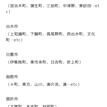
（加治木町、蒲生町、三拾町、中津野、東餠田…et
c）
出水市
（上知識町、下鯖町、高尾野町、西出水町、文化
町…etc）
日置市
（伊集院町、東市来町、日吉町、吹上町）
指宿市
（十町、東方、山川、湯の浜、湊…etc）
曽於市
（大隅町、末吉町、財部町）