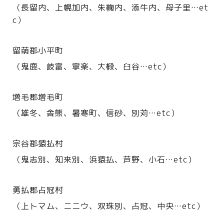
（長留内、上幌加内、朱鞠内、添牛内、母子里…et
c）
留萌郡小平町
（鬼鹿、岐富、寧楽、大椴、臼谷…etc）
増毛郡増毛町
（雄冬、舎熊、暑寒町、信砂、別苅…etc）
宗谷郡猿払村
（鬼志別、知来別、浜猿払、芦野、小石…etc）
勇払郡占冠村
（上トマム、ニニウ、双珠別、占冠、中央…etc）