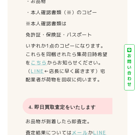
・お品物
・本人確認書類（※）のコピー
※本人確認書類は
免許証・保険証・パスポート
いずれか1点のコピーになります。
これらを同梱されたら
集荷日時希望
お
問
を
こちら
からお知らせください。
い
（
LINE
←店長に早く届きます）
宅
合
わ
配業者が荷物を回収に伺います。
せ
4. 即日買取査定をいたします
お品物が到着したら即査定。
査定結果については
メール
か
LINE