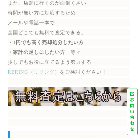
また、店舗に行くのが面倒くさい
時間が無い方に対応するため
メールや電話一本で
全国どこでも無料で
査定できる。
・1円でも高く売却処分したい方
・家計の足しにしたい方
等々
少しでもお役に立てるよう努力する
RERING（リリング）
を
ご検討ください！
お
問
い
合
わ
せ