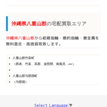
沖縄県八重山郡
の宅配買取エリア
沖縄県八重山郡
から
結婚指輪・婚約指輪・貴金属を
無料査定・高価買取致します。
八重山郡竹富町
（西表、竹富、高那、波照間、南風見…etc）
八重山郡与那国町
（与那国）
Select Language
▼