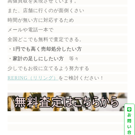
高値買取を実現させています。
また、店舗に行くのが面倒くさい
時間が無い方に対応するため
メールや電話一本で
全国どこでも無料で
査定できる。
・1円でも高く売却処分したい方
・家計の足しにしたい方
等々
少しでもお役に立てるよう努力する
RERING（リリング）
を
ご検討ください！
お
問
い
合