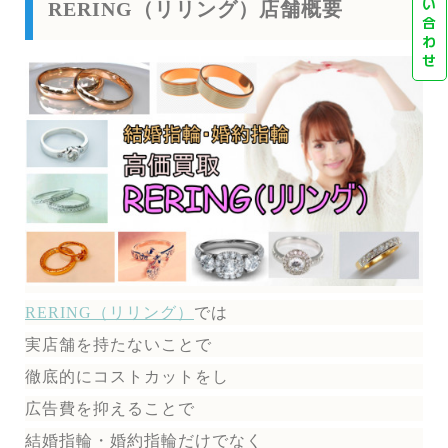
い
RERING（リリング）店舗概要
合
わ
せ
RERING（リリング）
では
実店舗を持たないことで
徹底的にコストカットをし
広告費を抑えることで
結婚指輪・婚約指輪だけでなく