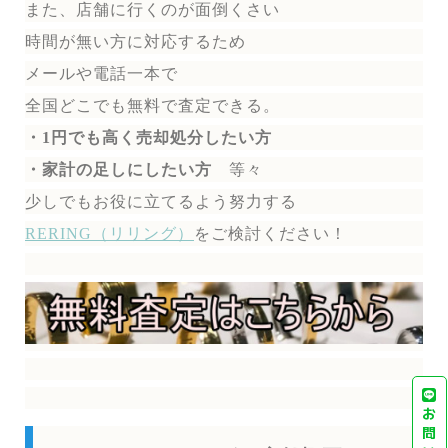
また、店舗に行くのが面倒くさい
時間が無い方に対応するため
メールや電話一本で
全国どこでも無料で
査定できる。
・1円でも高く売却処分したい方
・家計の足しにしたい方
等々
少しでもお役に立てるよう努力する
RERING（リリング）
を
ご検討ください！
お
問