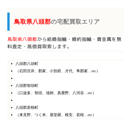
鳥取県八頭郡
の宅配買取エリア
鳥取県八頭郡
から
結婚指輪・婚約指輪・貴金属を
無
料査定・高価買取致します。
八頭郡八頭町
（石田百井、郡家、小別府、才代、隼郡家…etc）
八頭郡智頭町
（口波多、智頭、埴師、真鹿野、八河谷…etc）
八頭郡若桜町
（来見野、つく米、屋堂羅、根安、若桜…etc）