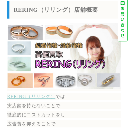
お
RERING（リリング）店舗概要
問
い
合
わ
せ
RERING（リリング）
では
実店舗を持たないことで
徹底的にコストカットをし
広告費を抑えることで