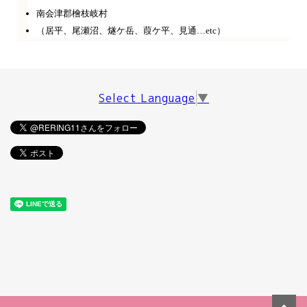
南会津郡檜枝岐村
（居平、尾瀬沼、燧ケ岳、葭ケ平、見通…etc）
Select Language
▼