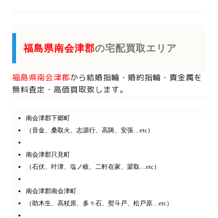
福島県南会津郡
の宅配買取エリア
福島県南会津郡
から
結婚指輪・婚約指輪・貴金属を
無料査定・高価買取致します。
南会津郡下郷町
（音金、桑取火、志源行、高陦、安張…etc）
南会津郡只見町
（石伏、叶津、塩ノ岐、二軒在家、梁取…etc）
南会津郡南会津町
（助木生、高杖原、多々石、熨斗戸、松戸原…etc）