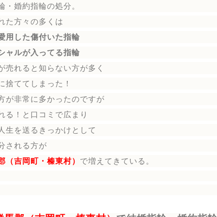
輪
・婚約指輪
の処分。
れた方々の多くは
愛用した傷付いた指輪
シャルが入ってる指輪
が売れると知らない方が多く
に捨ててしまった！
方が非常に多かったのですが
れる！と口コミで広まり
人生を送る
きっかけとして
分される方
が
郡（吉岡町・榛東村）
で増えてきている。