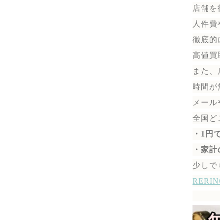
店舗を
人件費
徹底的
高値買
また、
時間が
メール
全国ど
・1円
・家計
少しで
RER