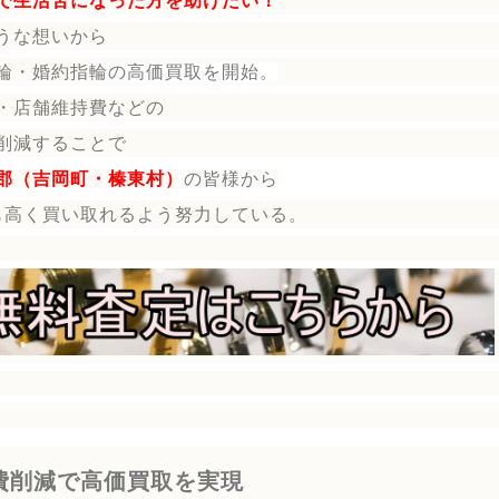
で生活苦になった方を助けたい！
うな想いから
輪・婚約指輪
の
高価買取を開始。
・店舗維持費などの
削減することで
郡（吉岡町・榛東村）
の皆様から
も高く買い取れるよう努力している。
費削減で高価買取を実現