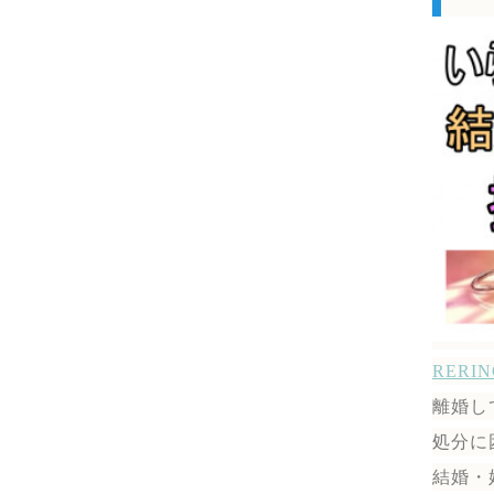
RER
離婚し
処分に
結婚・