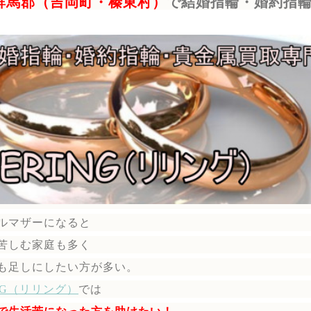
群馬郡（吉岡町・榛東村）
で結婚指輪・婚約指
ルマザーになると
苦しむ家庭も多く
も足しにしたい方が多い。
ING（リリング）
では