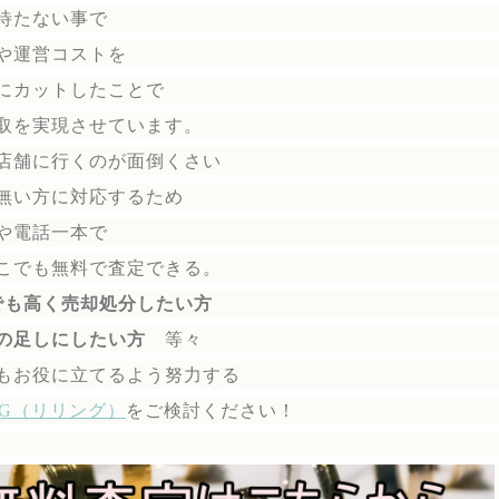
待たない事で
や運営コストを
にカットしたことで
取を実現させています。
店舗に行くのが面倒くさい
無い方に対応するため
や電話一本で
こでも無料で
査定できる。
でも高く売却処分したい方
の足しにしたい方
等々
もお役に立てるよう努力する
ING（リリング）
を
ご検討ください！