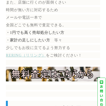
また、店舗に行くのが面倒くさい
時間が無い方に対応するため
メールや電話一本で
全国どこでも無料で
査定できる。
・1円でも高く売却処分したい方
・家計の足しにしたい方
等々
少しでもお役に立てるよう努力する
RERING（リリング）
を
ご検討ください！
お
問
い
合
わ