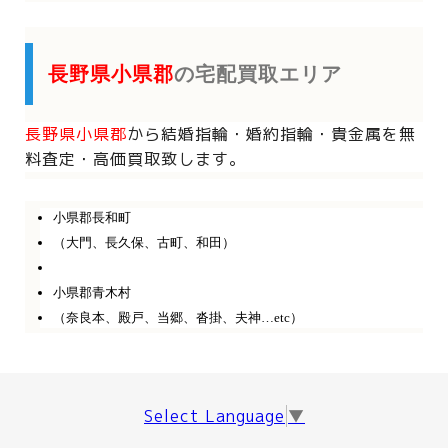
長野県小県郡
の宅配買取エリア
長野県小県郡
から
結婚指輪・婚約指輪・貴金属を
無
料査定・高価買取致します。
小県郡長和町
（大門、長久保、古町、和田）
小県郡青木村
（奈良本、殿戸、当郷、沓掛、夫神…etc）
Select Language
▼