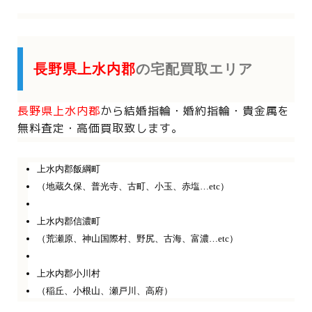
長野県上水内郡
の宅配買取エリア
長野県上水内郡
から
結婚指輪・婚約指輪・貴金属を
無料査定・高価買取致します。
上水内郡飯綱町
（地蔵久保、普光寺、古町、小玉、赤塩…etc）
上水内郡信濃町
（荒瀬原、神山国際村、野尻、古海、富濃…etc）
上水内郡小川村
（稲丘、小根山、瀬戸川、高府）