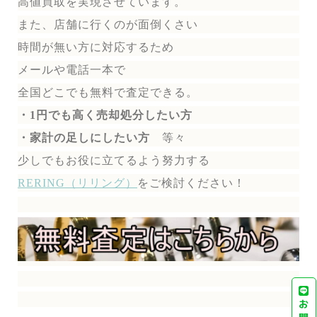
高値買取を実現させています。
また、店舗に行くのが面倒くさい
時間が無い方に対応するため
メールや電話一本で
全国どこでも無料で
査定できる。
・1円でも高く売却処分したい方
・家計の足しにしたい方
等々
少しでもお役に立てるよう努力する
RERING（リリング）
を
ご検討ください！
お