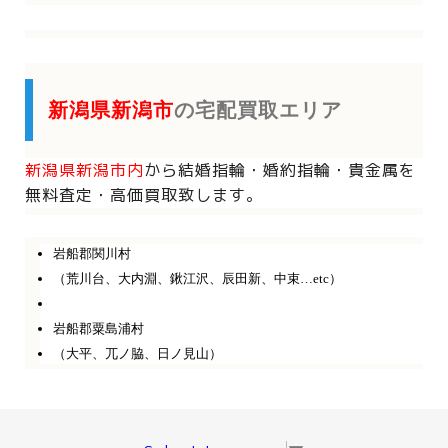
新潟県新潟市
の宅配買取エリア
新潟県新潟市内
から
結婚指輪・婚約指輪・貴金属を
無料査定・高価買取致します。
岩船郡関川村
（荒川台、大内淵、鍬江沢、辰田新、中束…etc）
岩船郡粟島浦村
（大平、兀ノ脇、日ノ見山）