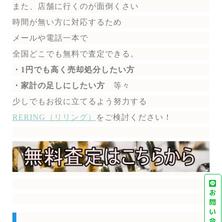
また、店舗に行くのが面倒くさい
時間が無い方に対応するため
メールや電話一本で
全国どこでも無料で
査定できる。
・1円でも高く売却処分したい方
・家計の足しにしたい方
等々
少しでもお役に立てるよう努力する
RERING（リリング）
を
ご検討ください！
お
問
い
合