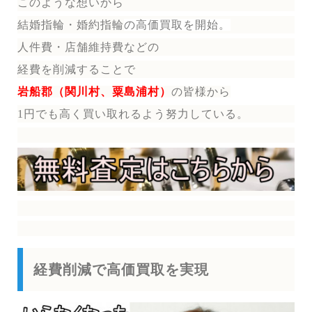
このような想いから
結婚指輪・婚約指輪
の
高価買取を開始。
人件費・店舗維持費などの
経費を削減することで
岩船郡（関川村、粟島浦村）
の皆様から
1円でも高く買い取れるよう努力している。
経費削減で高価買取を実現