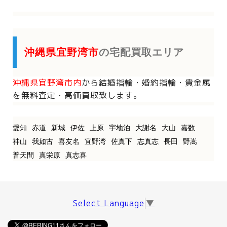
沖縄県宜野湾市
の宅配買取エリア
沖縄県宜野湾市内
から
結婚指輪・婚約指輪・貴金属
を
無料査定・高価買取致します。
愛知
赤道
新城
伊佐
上原
宇地泊
大謝名
大山
嘉数
神山
我如古
喜友名
宜野湾
佐真下
志真志
長田
野嵩
普天間
真栄原
真志喜
Select Language
▼