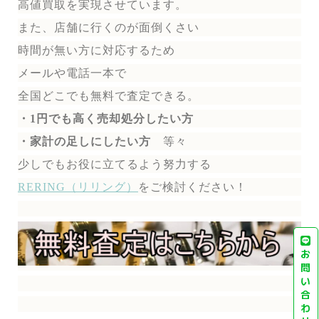
高値買取を実現させています。
また、店舗に行くのが面倒くさい
時間が無い方に対応するため
メールや電話一本で
全国どこでも無料で
査定できる。
・1円でも高く売却処分したい方
・家計の足しにしたい方
等々
少しでもお役に立てるよう努力する
RERING（リリング）
を
ご検討ください！
お
問
い
合
わ