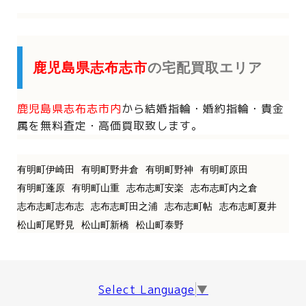
鹿児島県志布志市
の宅配買取エリア
鹿児島県志布志市内
から
結婚指輪・婚約指輪・貴金
属を
無料査定・高価買取致します。
有明町伊崎田
有明町野井倉
有明町野神
有明町原田
有明町蓬原
有明町山重
志布志町安楽
志布志町内之倉
志布志町志布志
志布志町田之浦
志布志町帖
志布志町夏井
松山町尾野見
松山町新橋
松山町泰野
Select Language
▼