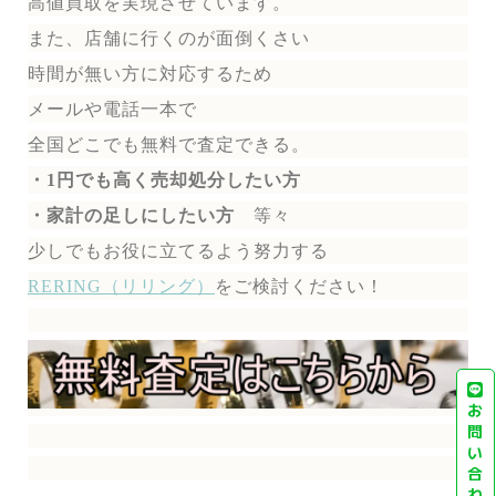
高値買取を実現させています。
また、店舗に行くのが面倒くさい
時間が無い方に対応するため
メールや電話一本で
全国どこでも無料で
査定できる。
・1円でも高く売却処分したい方
・家計の足しにしたい方
等々
少しでもお役に立てるよう努力する
RERING（リリング）
を
ご検討ください！
お
問
い
合
わ