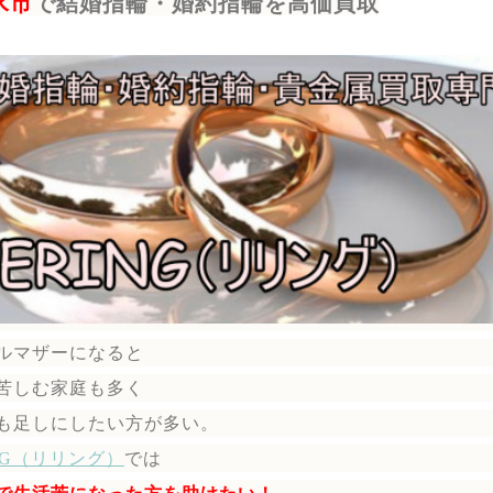
水市
で結婚指輪・婚約指輪を高価買取
ルマザーになると
苦しむ家庭も多く
も足しにしたい方が多い。
ING（リリング）
では