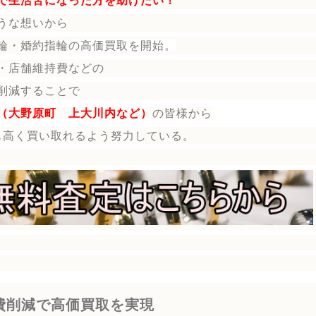
で生活苦になった方を助けたい！
うな想いから
輪・婚約指輪
の
高価買取を開始。
・店舗維持費などの
削減することで
（大野原町 上大川内など）
の皆様から
も高く買い取れるよう努力している。
費削減で高価買取を実現