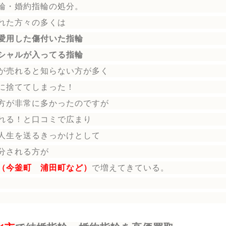
輪
・婚約指輪
の処分。
れた方々の多くは
愛用した傷付いた指輪
シャルが入ってる指輪
が売れると知らない方が多く
に捨ててしまった！
方が非常に多かったのですが
れる！と口コミで広まり
人生を送る
きっかけとして
分される方
が
（今釜町 浦田町など）
で増えてきている。