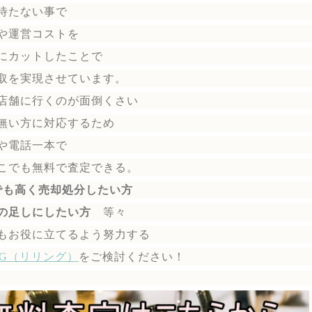
待たない事で
や運営コストを
にカットしたことで
取を実現させています。
店舗に行くのが面倒くさい
無い方に対応するため
や電話一本で
こでも無料で
査定できる。
でも高く売却処分したい方
の足しにしたい方
等々
もお役に立てるよう努力する
ING（リリング）
を
ご検討ください！