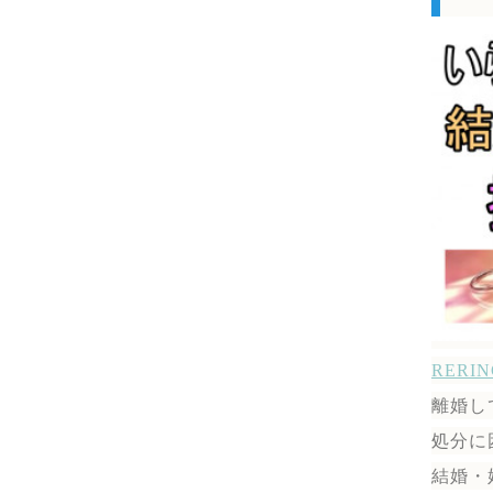
RER
離婚し
処分に
結婚・