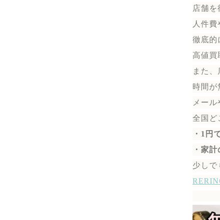
店舗を
人件費
徹底的
高値買
また、
時間が
メール
全国ど
・1円
・家計
少しで
RER