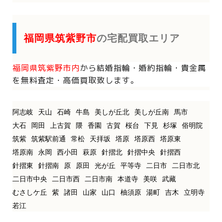
福岡県筑紫野市
の宅配買取エリア
福岡県筑紫野市内
から
結婚指輪・婚約指輪・貴金属
を
無料査定・高価買取致します。
阿志岐
天山
石崎
牛島
美しが丘北
美しが丘南
馬市
大石
岡田
上古賀
隈
香園
古賀
桜台
下見
杉塚
俗明院
筑紫
筑紫駅前通
常松
天拝坂
塔原
塔原西
塔原東
塔原南
永岡
西小田
萩原
針摺北
針摺中央
針摺西
針摺東
針摺南
原
原田
光が丘
平等寺
二日市
二日市北
二日市中央
二日市西
二日市南
本道寺
美咲
武藏
むさしケ丘
紫
諸田
山家
山口
柚須原
湯町
吉木
立明寺
若江