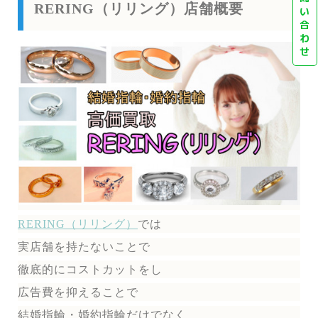
RERING（リリング）店舗概要
い
合
わ
せ
RERING（リリング）
では
実店舗を持たないことで
徹底的にコストカットをし
広告費を抑えることで
結婚指輪・婚約指輪だけでなく